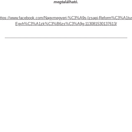
megtalálható.
ttps://www.facebook.com/Nagymegyeri-%C3%A9s-Izsapi-Reform%C3%A1tu
Egyh%C3%A1zk%C3%B6zs%C3%A9g-113081530137613/
--------------------------------------------------------------------------------------------------------
-
-