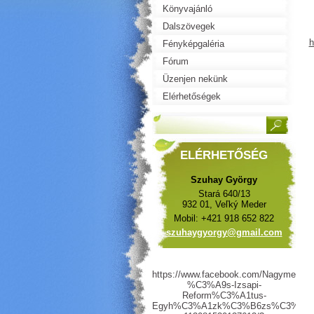
Könyvajánló
Dalszövegek
h
Fényképgaléria
Fórum
Üzenjen nekünk
Elérhetőségek
ELÉRHETŐSÉG
Szuhay György
Stará 640/13
932 01, Veľký Meder
Mobil: +421 918 652 822
szuhaygy
orgy@gma
il.com
https://www.facebook.com/Nagymegyeri
%C3%A9s-Izsapi-
Reform%C3%A1tus-
Egyh%C3%A1zk%C3%B6zs%C3%A9g