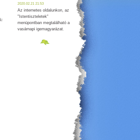
2020.02.21 21:53
Az internetes oldalunkon, az
"Istentiszteletek"
s-
menüpontban megtalálható a
vasárnapi igemagyarázat.