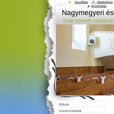
kezdőlap
oldaltérkép
nyomtatás
Nagymegyeri és
"Csak Istennél csendesül 
Rólunk
Istentiszteletek